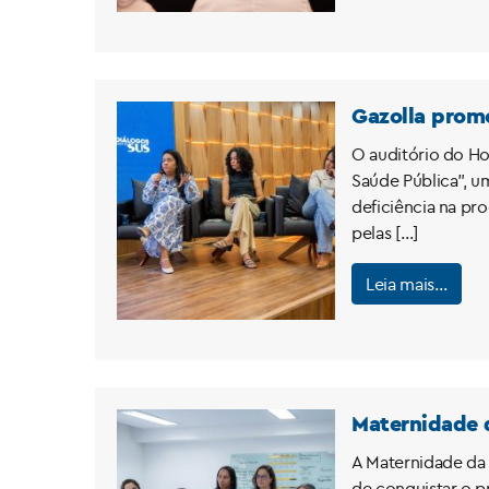
Gazolla promo
O auditório do Hos
Saúde Pública”, u
deficiência na pr
pelas […]
Leia mais…
Maternidade d
A Maternidade da 
de conquistar o pr