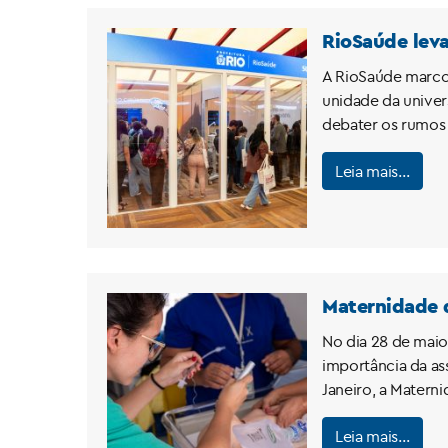
RioSaúde leva
A RioSaúde marcou
unidade da univer
debater os rumos 
Leia mais…
Maternidade 
No dia 28 de maio
importância da as
Janeiro, a Matern
Leia mais…