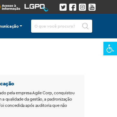
Pesquisar
unicação
Ba
icação
rado pela empresa Agile Corp, conquistou
m a qualidade da gestão, a padronização
foi concedida após auditoria que não