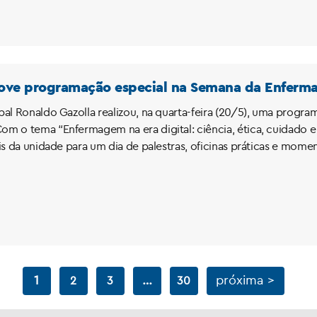
ove programação especial na Semana da Enfer
pal Ronaldo Gazolla realizou, na quarta-feira (20/5), uma prog
m o tema “Enfermagem na era digital: ciência, ética, cuidado e 
ais da unidade para um dia de palestras, oficinas práticas e mom
1
…
próxima >
2
3
30