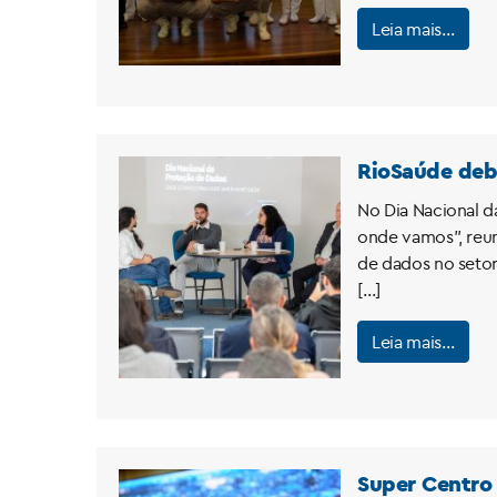
Leia mais…
RioSaúde deba
No Dia Nacional d
onde vamos”, reun
de dados no setor
[…]
Leia mais…
Super Centro 