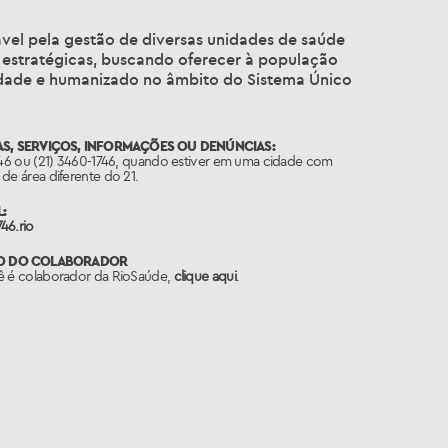
vel pela gestão de diversas unidades de saúde
 estratégicas, buscando oferecer à população
lidade e humanizado no âmbito do Sistema Único
S, SERVIÇOS, INFORMAÇÕES OU DENÚNCIAS:
746 ou (21) 3460-1746, quando estiver em uma cidade com
de área diferente do 21.
:
46.rio
O DO COLABORADOR
ê é colaborador da RioSaúde,
clique aqui
.