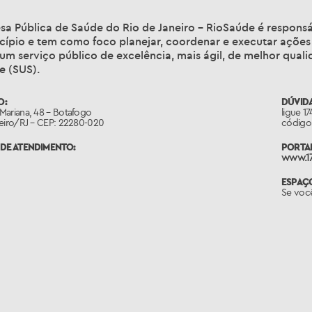
sa Pública de Saúde do Rio de Janeiro – RioSaúde é responsá
cípio e tem como foco planejar, coordenar e executar ações
 um serviço público de excelência, mais ágil, de melhor qua
e (SUS).
O:
DÚVIDA
Mariana, 48 – Botafogo
ligue 1
neiro/RJ – CEP: 22280-020
código 
DE ATENDIMENTO:
PORTAL
www.17
ESPAÇ
Se voc