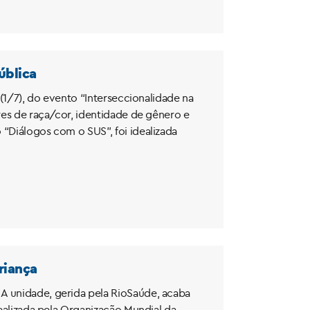
ública
 (1/7), do evento “Interseccionalidade na
ores de raça/cor, identidade de gênero e
 “Diálogos com o SUS”, foi idealizada
riança
A unidade, gerida pela RioSaúde, acaba
dealizada pela Organização Mundial da