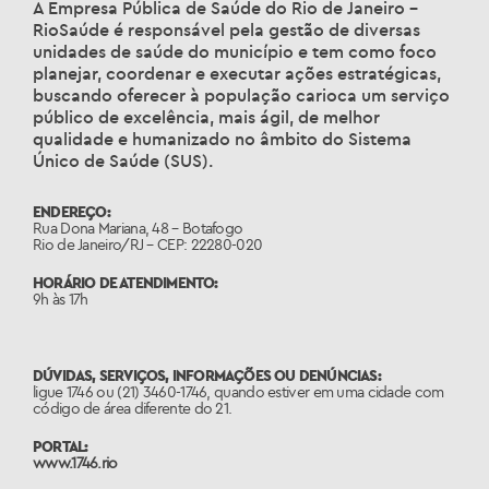
A Empresa Pública de Saúde do Rio de Janeiro –
RioSaúde é responsável pela gestão de diversas
unidades de saúde do município e tem como foco
planejar, coordenar e executar ações estratégicas,
buscando oferecer à população carioca um serviço
público de excelência, mais ágil, de melhor
qualidade e humanizado no âmbito do Sistema
Único de Saúde (SUS).
ENDEREÇO:
Rua Dona Mariana, 48 – Botafogo
Rio de Janeiro/RJ – CEP: 22280-020
HORÁRIO DE ATENDIMENTO:
9h às 17h
DÚVIDAS, SERVIÇOS, INFORMAÇÕES OU DENÚNCIAS:
ligue 1746 ou (21) 3460-1746, quando estiver em uma cidade com
código de área diferente do 21.
PORTAL:
www.1746.rio