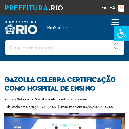
PREFEITURA
.RIO
-A
+A
Ba
Pesquisar
GAZOLLA CELEBRA CERTIFICAÇÃO
COMO HOSPITAL DE ENSINO
Início
>
Notícias
>
Gazolla celebra certificação como Hospital de Ensino
Publicado em 03/07/2026 - 16:54
|
Atualizado em 03/07/2026 - 16:56