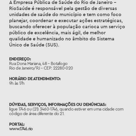
A Empresa Pública de Saúde do Rio de Janeiro –
RioSaúde é responsável pela gestão de diversas
unidades de saúde do município e tem como foco
planejar, coordenar e executar ações estratégicas,
buscando oferecer à população carioca um serviço
público de excelência, mais ágil, de melhor
qualidade e humanizado no âmbito do Sistema
Único de Saúde (SUS).
ENDEREÇO:
Rua Dona Mariana, 48 – Botafogo
Rio de Janeiro/RJ – CEP: 22280-020
HORÁRIO DE ATENDIMENTO:
9h às 17h
DÚVIDAS, SERVIÇOS, INFORMAÇÕES OU DENÚNCIAS:
ligue 1746 ou (21) 3460-1746, quando estiver em uma cidade com
código de área diferente do 21.
PORTAL:
www.1746.rio