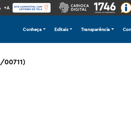
A
+A
Conheça
Editais
Transparência
Com
/00711)