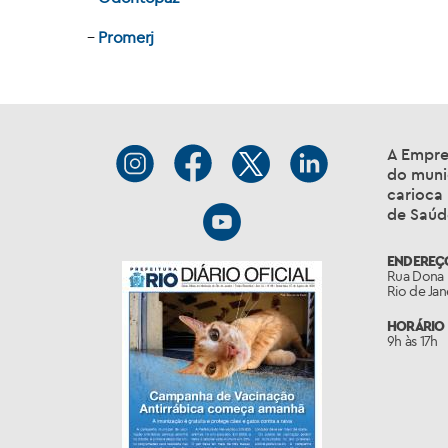
–
Promerj
A Empre
do muni
carioca
de Saúd
ENDEREÇ
Rua Dona 
Rio de Ja
HORÁRIO 
9h às 17h