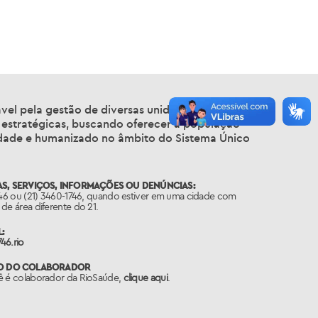
vel pela gestão de diversas unidades de saúde
 estratégicas, buscando oferecer à população
lidade e humanizado no âmbito do Sistema Único
S, SERVIÇOS, INFORMAÇÕES OU DENÚNCIAS:
746 ou (21) 3460-1746, quando estiver em uma cidade com
de área diferente do 21.
:
46.rio
O DO COLABORADOR
ê é colaborador da RioSaúde,
clique aqui
.