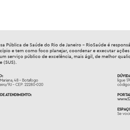
sa Pública de Saúde do Rio de Janeiro – RioSaúde é responsá
cípio e tem como foco planejar, coordenar e executar ações
 um serviço público de excelência, mais ágil, de melhor qua
e (SUS).
O:
DÚVIDA
Mariana, 48 – Botafogo
ligue 1
neiro/RJ – CEP: 22280-020
código 
DE ATENDIMENTO:
PORTAL
www.17
ESPAÇ
Se voc