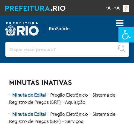
PREFEITURA
.RIO
-A
+A
Ba
Pesquisar
MINUTAS INATIVAS
–
Minuta de Edital
– Preg
ão Eletrônico
– Sistema de
Registro de Pre
ços (SRP)
– Aquisi
ção
–
Minuta de Edital
– Preg
ão Eletrônico
– Sistema de
Registro de Pre
ços (SRP)
– Servi
ços