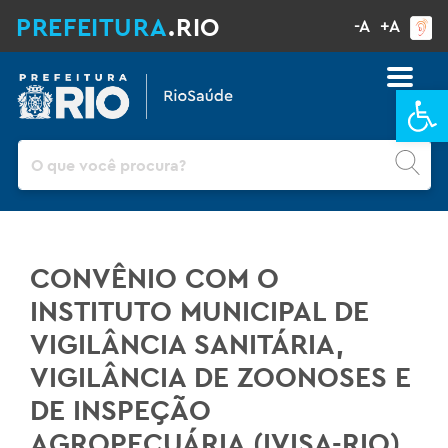
PREFEITURA
.RIO
-A
+A
Ba
Pesquisar
CONVÊNIO COM O
INSTITUTO MUNICIPAL DE
VIGILÂNCIA SANITÁRIA,
VIGILÂNCIA DE ZOONOSES E
DE INSPEÇÃO
AGROPECUÁRIA (IVISA-RIO)