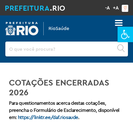
PREFEITURA
.RIO
-A
+A
Ba
Pesquisar
COTAÇÕES ENCERRADAS
2026
Para questionamentos acerca destas cotações,
preencha o Formulário de Esclarecimento, disponível
em:
https://linktr.ee/daf.riosaude
.