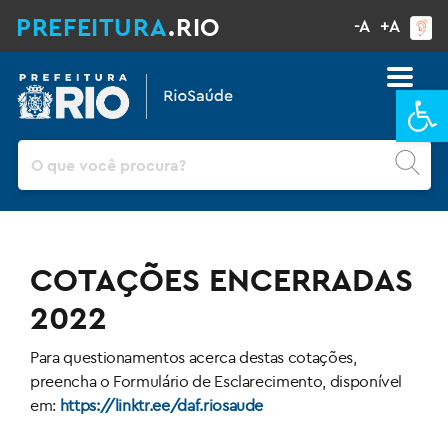
PREFEITURA
.RIO
-A
+A
Ba
Pesquisar
COTAÇÕES ENCERRADAS
2022
Para questionamentos acerca destas cotações,
preencha o Formulário de Esclarecimento, disponível
em:
https://linktr.ee/daf.riosaude