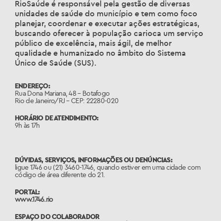
RioSaúde é responsável pela gestão de diversas
unidades de saúde do município e tem como foco
planejar, coordenar e executar ações estratégicas,
buscando oferecer à população carioca um serviço
público de excelência, mais ágil, de melhor
qualidade e humanizado no âmbito do Sistema
Único de Saúde (SUS).
ENDEREÇO:
Rua Dona Mariana, 48 – Botafogo
Rio de Janeiro/RJ – CEP: 22280-020
HORÁRIO DE ATENDIMENTO:
9h às 17h
DÚVIDAS, SERVIÇOS, INFORMAÇÕES OU DENÚNCIAS:
ligue 1746 ou (21) 3460-1746, quando estiver em uma cidade com
código de área diferente do 21.
PORTAL:
www.1746.rio
ESPAÇO DO COLABORADOR