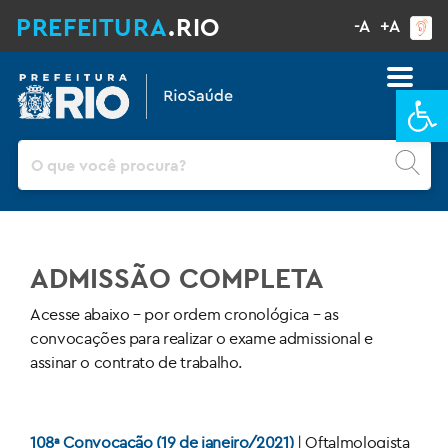
PREFEITURA
.RIO
-A
+A
Ba
Pesquisar
ADMISSÃO COMPLETA
Acesse abaixo – por ordem cronológica – as
convocações para realizar o exame admissional e
assinar o contrato de trabalho.
108ª Convocação (19 de janeiro/2021)
| Oftalmologista