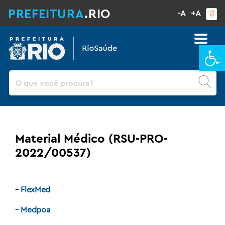
PREFEITURA
.RIO
-A
+A
Ba
Pesquisar
Material Médico (RSU-PRO-
2022/00537)
–
FlexMed
–
Medpoa