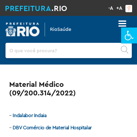
PREFEITURA
.RIO
-A
+A
Ba
Pesquisar
Material Médico
(09/200.314/2022)
–
Indalabor Indaia
–
DBV Comércio de Material Hospitalar